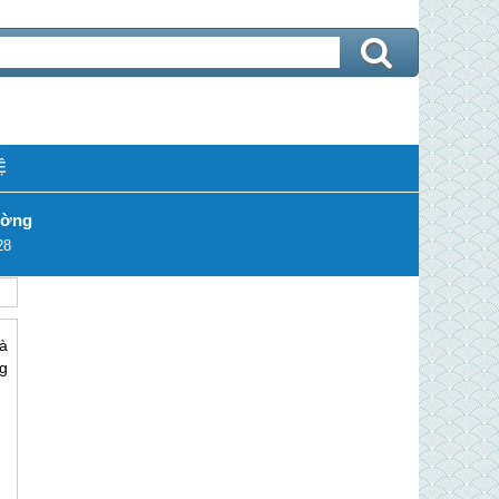
Ệ
ường
28
à
g