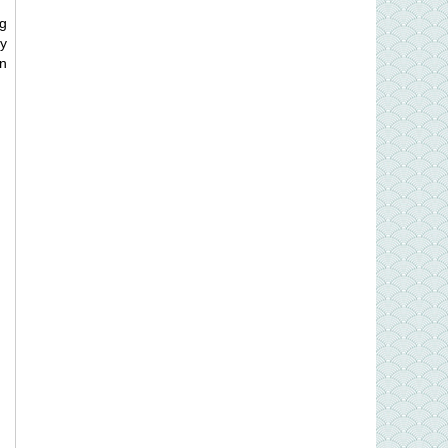
g
y
n