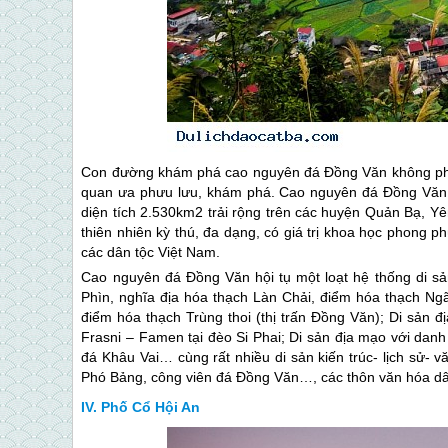
Con đường khám phá cao nguyên đá Đồng Văn không phải
quan ưa phưu lưu, khám phá. Cao nguyên đá Đồng Văn 
diện tích 2.530km2 trải rộng trên các huyện Quản Bạ, 
thiên nhiên kỳ thú, đa dạng, có giá trị khoa học phong
các dân tộc Việt Nam.
Cao nguyên đá Đồng Văn hội tụ một loạt hệ thống di sả
Phìn, nghĩa địa hóa thạch Làn Chải, điểm hóa thạch N
điểm hóa thạch Trùng thoi (thị trấn Đồng Văn); Di sản đ
Frasni – Famen tại đèo Si Phai; Di sản địa mạo với dan
đá Khâu Vai… cùng rất nhiều di sản kiến trúc- lịch sử- 
Phó Bảng, công viên đá Đồng Văn…, các thôn văn hóa dân
Phố Cổ Hội An