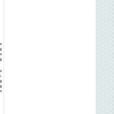
m
g
n
g
u
,
ng
g
n