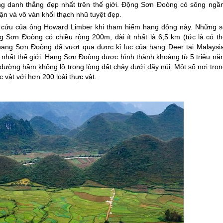
ng danh thắng đẹp nhất trên thế giới. Động Sơn Đoòng có sông ngầ
 tận và vô vàn khối thạch nhũ tuyệt đẹp.
n cứu của ông Howard Limber khi tham hiểm hang động này. Những s
 Sơn Đoòng có chiều rộng 200m, dài ít nhất là 6,5 km (tức là có th
hang Sơn Đoòng đã vượt qua được kỉ lục của hang Deer tại Malaysia
ớn nhất thế giới. Hang Sơn Đoòng được hình thành khoảng từ 5 triệu n
đường hầm khổng lồ trong lòng đất chảy dưới dãy núi. Một số nơi tron
 vật với hơn 200 loài thực vật.