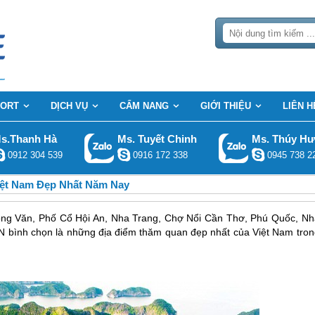
SORT
DỊCH VỤ
CẨM NANG
GIỚI THIỆU
LIÊN H
s.Thanh Hà
Ms. Tuyết Chinh
Ms. Thúy H
0912 304 539
0916 172 338
0945 738 2
iệt Nam Đẹp Nhất Năm Nay
g Văn, Phố Cổ Hội An, Nha Trang, Chợ Nổi Cần Thơ, Phú Quốc, Nh
N bình chọn là những địa điểm thăm quan đẹp nhất của Việt Nam tron