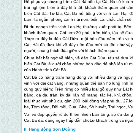
Để phục vụ chương trình
Cát Bà
nên tại
Cát Bà
có khá nh
trải nghiệm biển ở đây khá tốt. khách thăm quan chỉ cầ
biển
Cát Bà
. Từ lâu,
Cát Bà
nổi tiếng với vịnh Lan Hạ- đ
Lan Hạ ngắm phong cảnh núi non, biển cả, chắc chắn sẽ m
Đi du ngoạn trên vịnh Lan Hạ thường xuất phát tại Bến
khách thăm quan. Chỉ hơn 20 phút, trên biển, tàu sẽ đưa 
Thực ra đây là đảo Cát Dứa- một hòn đảo nằm trên vị
Cát Hải đã đưa khỉ về đây nên đảo mới có tên như vậy
người, chúng thích đùa giỡn với khách thăm quan.
Chưa hết bất ngờ về biển, về đảo Cát Dứa, tàu sẽ đưa k
biển
Cát Bà
là dưới chân những hòn đảo đá nhô lên từ mặ
của Hành trình
Cát Bà
Cát Bà
có hàng trăm hang động với nhiều dáng vẻ nguyê
vịnh với dải cát vàng, những quần thể san hô lung linh
cùng quý hiếm: Trên rừng có nhiều loại gỗ quý như Lát hoa
bàng, đa đa, trăn, kỳ đà, rắn hổ mang, tắc kè, khỉ, chồn
loài thực vật phù du, gần 200 loài động vật phù du, 27 
he, Tôm rồng, Đồi mồi, Cua, Ghẹ, Sò huyết, Trai ngọc, 
Với vẻ đẹp quyến rũ do thiên nhiên ban tặng, sự đa dạng 
Cát Bà
đã, đang ngày hấp dẫn choLữ khách trong và ngo
Hang động Sơn Đoòng