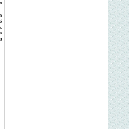
m
ố
ể
,
ăm
g