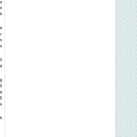
vụ
m
nh
a
y.
n
n
ở
t
g
ô
ại
75
m
nh