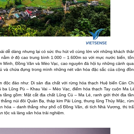
 dễ dàng nhưng lại có sức thu hút vô cùng lớn với những khách thă
nằm ở độ cao trung bình 1.000 – 1.600m so với mực nước biển, tổn
Yên Minh, Đồng Văn và Mèo Vạc, cao nguyên đá hội tụ những cảnh qua
 phú và chứa đựng trong mình những nét văn hóa đặc sắc của cộng đồn
n độc đáo như: Di sản địa chất với rừng hóa thạch Huệ biển Cán Ch
gã ba Lũng Pù – Khau Vai – Mèo Vạc, điểm hóa thạch Tay cuộn Ma Lé
ịa tầng gồm: Mặt cắt địa chất Lũng Cú – Ma Lé, ranh giới thời địa tầ
h thắng núi đôi Quản Bạ, tháp kim Pải Lủng, thung lũng Thủy Mặc, rừn
văn hóa – danh thắng như phố cổ Đồng Văn, di tích Nhà Vương, thị trấ
 tộc và làng văn hóa trải nghiệm.