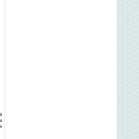
á
t
h