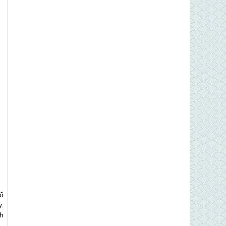
ố
.
h