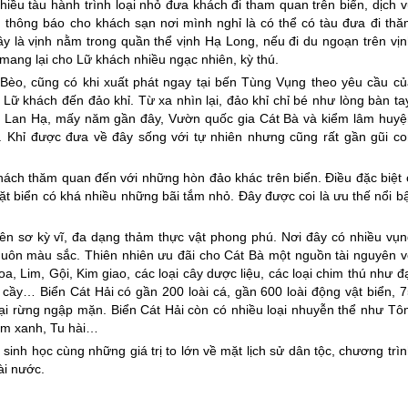
iều tàu hành trình loại nhỏ đưa khách đi tham quan trên biển, dịch 
n thông báo cho khách sạn nơi mình nghỉ là có thể có tàu đưa đi thă
ây là vịnh nằm trong quần thể vịnh Hạ Long, nếu đi du ngoạn trên vị
ang lại cho Lữ khách nhiều ngạc nhiên, kỳ thú.
 Bèo, cũng có khi xuất phát ngay tại bến Tùng Vụng theo yêu cầu củ
Lữ khách đến đảo khỉ. Từ xa nhìn lại, đảo khỉ chỉ bé như lòng bàn ta
nh Lan Hạ, mấy năm gần đây, Vườn quốc gia
Cát Bà
và kiểm lâm huyệ
. Khỉ được đưa về đây sống với tự nhiên nhưng cũng rất gần gũi co
hách thăm quan đến với những hòn đảo khác trên biển. Điều đặc biệt 
t biển có khá nhiều những bãi tắm nhỏ. Đây được coi là ưu thế nổi bậ
n sơ kỳ vĩ, đa dạng thảm thực vật phong phú. Nơi đây có nhiều vụn
 muôn màu sắc. Thiên nhiên ưu đãi cho
Cát Bà
một nguồn tài nguyên v
, Lim, Gội, Kim giao, các loại cây dược liệu, các loại chim thú như đ
, cầy… Biển Cát Hải có gần 200 loài cá, gần 600 loài động vật biển, 
loại rừng ngập mặn. Biển Cát Hải còn có nhiều loại nhuyễn thể như Tô
Vẹm xanh, Tu hài…
sinh học cùng những giá trị to lớn về mặt lịch sử dân tộc, chương trì
ài nước.