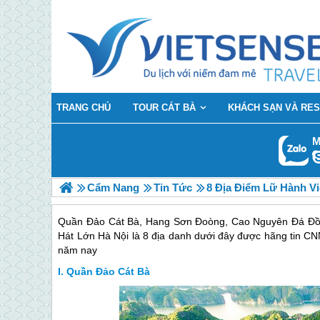
TRANG CHỦ
TOUR CÁT BÀ
KHÁCH SẠN VÀ RE
M
Cẩm Nang
Tin Tức
8 Địa Điểm Lữ Hành V
Quần Đảo Cát Bà, Hang Sơn Đoòng, Cao Nguyên Đá Đồn
Hát Lớn Hà Nội là 8 địa danh dưới đây được hãng tin CN
năm nay
Quần Đảo Cát Bà