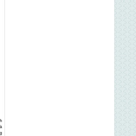
h
à
g