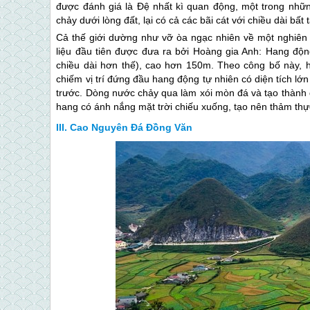
được đánh giá là Đệ nhất kì quan động, một trong nhữ
chảy dưới lòng đất, lại có cả các bãi cát với chiều dài bất
Cả thế giới dường như vỡ òa ngạc nhiên về một nghiê
liệu đầu tiên được đưa ra bởi Hoàng gia Anh: Hang động
chiều dài hơn thế), cao hơn 150m. Theo công bố này, 
chiếm vị trí đứng đầu hang động tự nhiên có diện tích l
trước. Dòng nước chảy qua làm xói mòn đá và tạo thành 
hang có ánh nắng mặt trời chiếu xuống, tạo nên thảm thực
Cao Nguyên Đá Đồng Văn