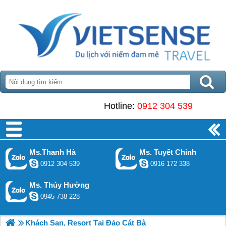
Hotline:
0912 304 539
Ms.Thanh Hà
Ms. Tuyết Chinh
0912 304 539
0916 172 338
Ms. Thúy Hường
0945 738 228
Khách Sạn, Resort Tại Đảo Cát Bà