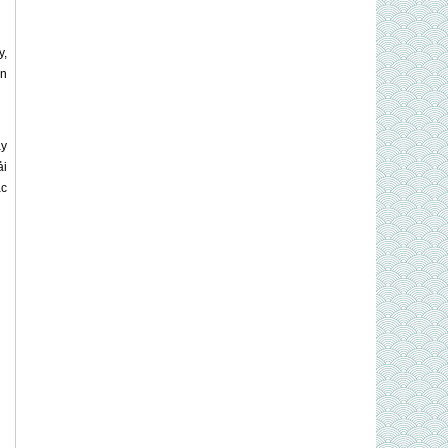
y,
àn
ay
ải
ặc