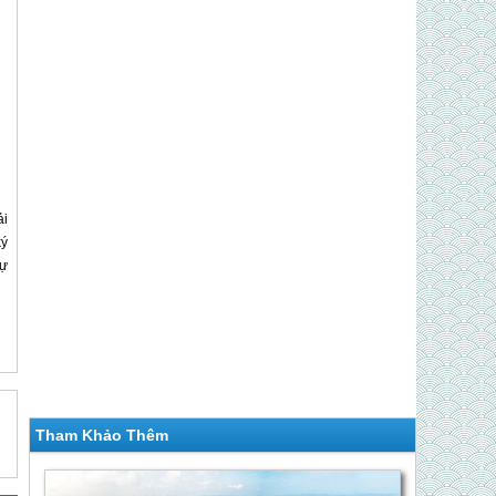
ải
ký
tự
Tham Khảo Thêm