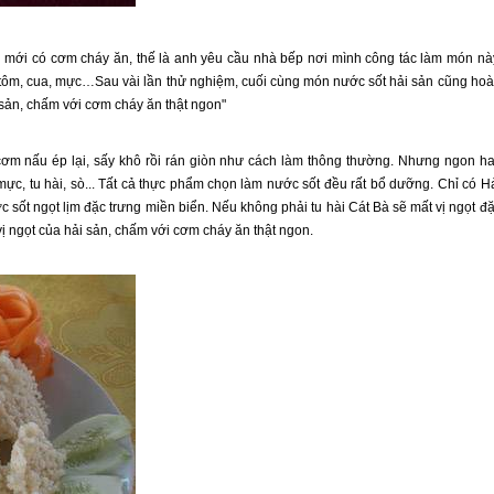
h mới có cơm cháy ăn, thế là anh yêu cầu nhà bếp nơi mình công tác làm món nà
 tôm, cua, mực…Sau vài lần thử nghiệm, cuối cùng món nước sốt hải sản cũng ho
 sản, chấm với cơm cháy ăn thật ngon"
cơm nấu ép lại, sấy khô rồi rán giòn như cách làm thông thường. Nhưng ngon h
ực, tu hài, sò... Tất cả thực phẩm chọn làm nước sốt đều rất bổ dưỡng. Chỉ có H
 sốt ngọt lịm đặc trưng miền biển. Nếu không phải tu hài
Cát Bà
sẽ mất vị ngọt đ
vị ngọt của hải sản, chấm với cơm cháy ăn thật ngon.