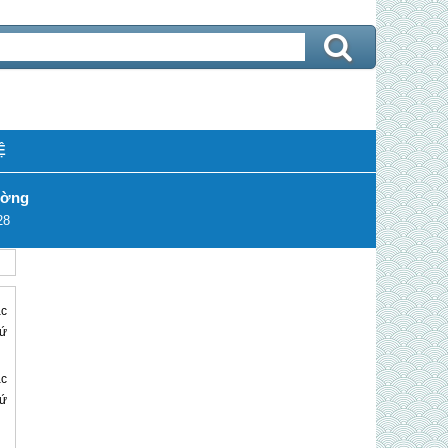
Ệ
ường
28
ặc
hứ
ặc
hứ