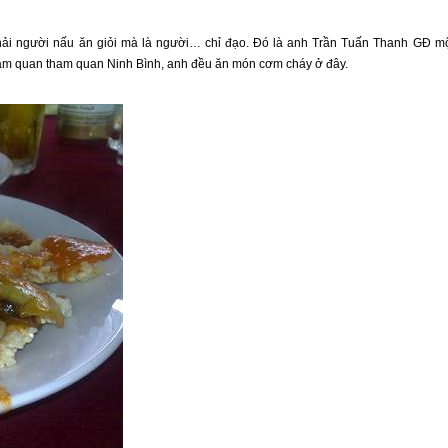
hải người nấu ăn giỏi mà là người… chỉ đạo. Đó là anh Trần Tuấn Thanh GĐ m
 thăm quan tham quan Ninh Bình, anh đều ăn món cơm cháy ở đây.