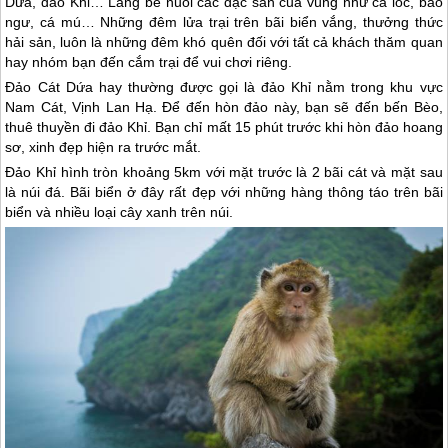
Dứa, đảo Khỉ… Làng bè nuôi các đặc sản của vùng như cá lóc, bào
ngư, cá mú… Những đêm lửa trại trên bãi biển vắng, thưởng thức
hải sản, luôn là những đêm khó quên đối với tất cả khách thăm quan
hay nhóm bạn đến cắm trại để vui chơi riêng.
Đảo Cát Dứa hay thường được gọi là đảo Khỉ nằm trong khu vực
Nam Cát, Vịnh Lan Hạ. Để đến hòn đảo này, bạn sẽ đến bến Bèo,
thuê thuyền đi đảo Khỉ. Bạn chỉ mất 15 phút trước khi hòn đảo hoang
sơ, xinh đẹp hiện ra trước mắt.
Đảo Khỉ hình tròn khoảng 5km với mặt trước là 2 bãi cát và mặt sau
là núi đá. Bãi biển ở đây rất đẹp với những hàng thông táo trên bãi
biển và nhiều loại cây xanh trên núi.