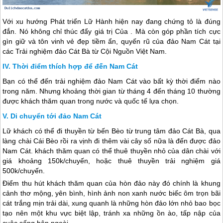
Với xu hướng Phát triển Lữ Hành hiện nay đang chứng tỏ là đúng
đắn. Nó không chỉ thúc đẩy giá trị Của . Mà còn góp phần tích cực
gìn giữ và tôn vinh vẻ đẹp tiềm ẩn, quyến rũ của đảo Nam Cát tại
các Trải nghiệm
đảo Cát Bà
từ Cội Nguồn Việt Nam.
Thời điểm thích hợp để đến Nam Cát
Bạn có thể đến trải nghiệm đảo Nam Cát vào bất kỳ thời điểm nào
trong năm. Nhưng khoảng thời gian từ tháng 4 đến tháng 10 thường
được khách thăm quan trong nước và quốc tế lựa chọn.
Di chuyển tới đảo Nam Cát
Lữ khách có thể đi thuyền từ bến Bèo từ trung tâm
đảo Cát Bà
, qua
làng chài Cái Bèo rồi ra vịnh đi thêm vài cây số nữa là đến được đảo
Nam Cát. khách thăm quan có thể thuê thuyền nhỏ của dân chài với
giá khoảng 150k/chuyến, hoặc thuê thuyền trải nghiệm giá
500k/chuyến.
Điểm thu hút khách thăm quan của hòn đảo này đó chính là khung
cảnh thơ mộng, yên bình, hình ảnh non xanh nước biếc ôm trọn bãi
cát trắng mịn trải dài, xung quanh là những hòn đảo lớn nhỏ bao bọc
tạo nên một khu vực biệt lập, tránh xa những ồn ào, tấp nập của
cuộc sống bên ngoài.