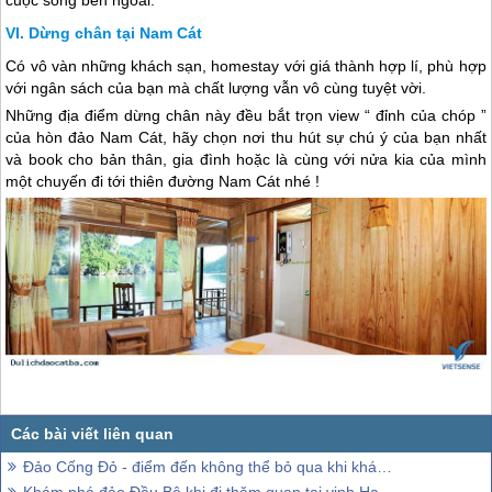
Dừng chân tại Nam Cát
Có vô vàn những khách sạn, homestay với giá thành hợp lí, phù hợp
với ngân sách của bạn mà chất lượng vẫn vô cùng tuyệt vời.
Những địa điểm dừng chân này đều bắt trọn view “ đỉnh của chóp ”
của hòn đảo Nam Cát, hãy chọn nơi thu hút sự chú ý của bạn nhất
và book cho bản thân, gia đình hoặc là cùng với nửa kia của mình
một chuyến đi tới thiên đường Nam Cát nhé !
Đảo Cống Đỏ - điểm đến không thể bỏ qua khi khám phá vịnh Hạ Long
Khám phá đảo Đầu Bê khi đi thăm quan tại vịnh Hạ Long