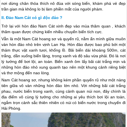
nơi dừng chân thỏa thích nô đùa với sóng biển, khám phá vẻ đẹp
trần gian mà không lo bị làm phiền mắt của người phàm.
Đảo Nam Cát có gì độc đáo ?
Trở lại với hòn đảo Nam Cát xinh đẹp vào mùa thăm quan , khách
thăm quan được chứng kiến ​​nhiều chuyển biến tích cực.
Vẫn là một Nam Cát hoang sơ và quyến rũ, nằm ẩn mình giữa muôn
vàn hòn đảo nhỏ trên vịnh Lan Hạ. Hòn đảo được bao phủ bởi một
thảm thực vật xanh tươi, khổng lồ. Bãi biển dài khoảng 500m, cát
trắng, dần xuống biển lặng, trong xanh và độ sâu vừa phải. Đó là nơi
lý tưởng để bơi lội, an toàn. Biển xanh ôm lấy bãi cát trắng mịn và
những hòn đảo nhỏ xung quanh tạo nên một khung cảnh riêng biệt
và thơ mộng đến nao lòng.
Nam Cát hoang sơ, nhưng không kém phần quyến rũ như một nàng
tiên giữa vô vàn những hòn đảo lớn nhỏ. Với những bãi cát trắng
phau, nước biển trong xanh, cùng cảnh quan núi non, đây chính là
địa điểm vô cùng lý tưởng cho những ai yêu thích bơi lội an toàn,
ngắm trọn cảnh sắc thiên nhiên có núi có biển nước trong chuyến đi
Hải Phòng.