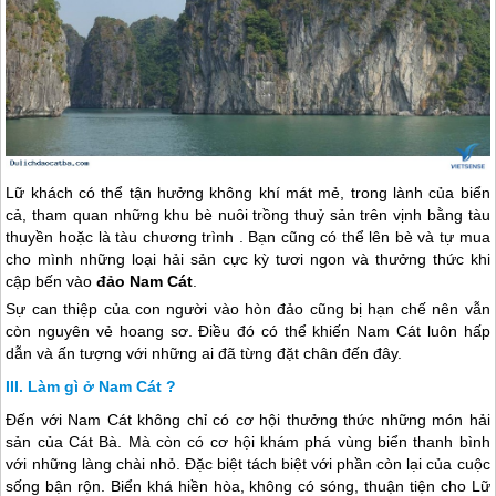
Lữ khách có thể tận hưởng không khí mát mẻ, trong lành của biển
cả, tham quan những khu bè nuôi trồng thuỷ sản trên vịnh bằng tàu
thuyền hoặc là tàu chương trình . Bạn cũng có thể lên bè và tự mua
cho mình những loại hải sản cực kỳ tươi ngon và thưởng thức khi
cập bến vào
đảo Nam Cát
.
Sự can thiệp của con người vào hòn đảo cũng bị hạn chế nên vẫn
còn nguyên vẻ hoang sơ. Điều đó có thể khiến Nam Cát luôn hấp
dẫn và ấn tượng với những ai đã từng đặt chân đến đây.
Làm gì ở Nam Cát ?
Đến với Nam Cát không chỉ có cơ hội thưởng thức những món hải
sản của
Cát Bà
. Mà còn có cơ hội khám phá vùng biển thanh bình
với những làng chài nhỏ. Đặc biệt tách biệt với phần còn lại của cuộc
sống bận rộn. Biển khá hiền hòa, không có sóng, thuận tiện cho Lữ