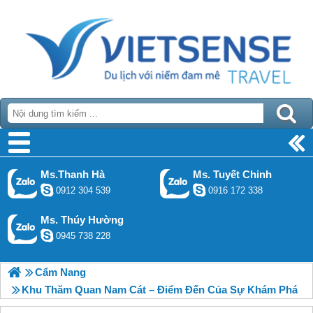
Ms.Thanh Hà
Ms. Tuyết Chinh
0912 304 539
0916 172 338
Ms. Thúy Hường
0945 738 228
Cẩm Nang
Khu Thăm Quan Nam Cát – Điểm Đến Của Sự Khám Phá