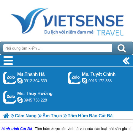
Ms.Thanh Hà
Ms. Tuyết Chinh
0912 304 539
0916 172 338
Ms. Thúy Hường
0945 738 228
Cẩm Nang
Ẩm Thực
Tôm Hùm Đảo Cát Bà
hành trình Cát Bà
- Tôm hùm được tôn vinh là vua của các loại hải sản giá trị