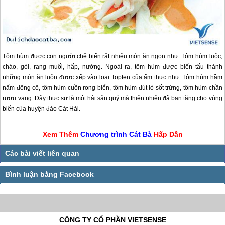
Tôm hùm được con người chế biến rất nhiều món ăn ngon như: Tôm hùm luộc,
cháo, gỏi, rang muối, hấp, nướng. Ngoài ra, tôm hùm được biến tấu thành
những món ăn luôn được xếp vào loại Topten của ẩm thực như: Tôm hùm hầm
nấm đông cô, tôm hùm cuồn rong biển, tôm hùm đút lò sốt trứng, tôm hùm chần
rượu vang. Đây thực sự là một hải sản quý mà thiên nhiên đã ban tặng cho vùng
biển của huyện đảo Cát Hải.
Xem Thêm
Chương trình
Cát Bà
Hấp Dẫn
CÔNG TY CỔ PHẦN VIETSENSE