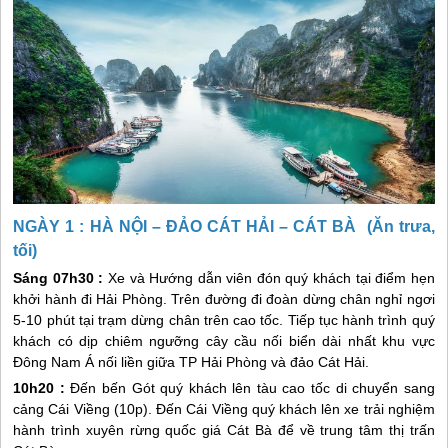
NGÀY 1 : HÀ NỘI – ĐẢO CÁT HẢI –
CÁT BÀ
(Ăn trưa,
tối)
Sáng 07h30 :
Xe và Hướng dẫn viên đón quý khách tại điểm hẹn
khởi hành đi Hải Phòng. Trên đường đi đoàn dừng chân nghỉ ngơi
5-10 phút tại trạm dừng chân trên cao tốc. Tiếp tục hành trình quý
khách có dịp chiêm ngưỡng cây cầu nối biển dài nhất khu vực
Đông Nam Á nối liền giữa TP Hải Phòng và đảo Cát Hải.
10h20 :
Đến bến Gót quý khách lên tàu cao tốc di chuyển sang
cảng Cái Viềng (10p). Đến Cái Viềng quý khách lên xe trải nghiệm
hành trình xuyên rừng quốc giá
Cát Bà
để về trung tâm thị trấn