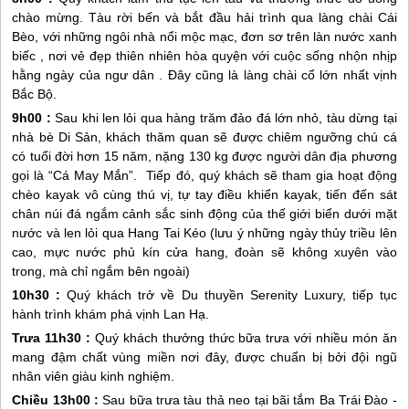
chào mừng. Tàu rời bến và bắt đầu hải trình qua làng chài Cái
Bèo, với những ngôi nhà nổi mộc mạc, đơn sơ trên làn nước xanh
biếc , nơi vẻ đẹp thiên nhiên hòa quyện với cuộc sống nhộn nhịp
hằng ngày của ngư dân . Đây cũng là làng chài cổ lớn nhất vịnh
Bắc Bộ.
9h00 :
Sau khi len lỏi qua hàng trăm đảo đá lớn nhỏ, tàu dừng tại
nhà bè Di Sản, khách thăm quan sẽ được chiêm ngưỡng chú cá
có tuổi đời hơn 15 năm, nặng 130 kg được người dân địa phương
gọi là “Cá May Mắn”. Tiếp đó, quý khách sẽ tham gia hoạt động
chèo kayak vô cùng thú vị, tự tay điều khiển kayak, tiến đến sát
chân núi đá ngắm cảnh sắc sinh động của thế giới biển dưới mặt
nước và len lỏi qua Hang Tai Kéo (lưu ý những ngày thủy triều lên
cao, mực nước phủ kín cửa hang, đoàn sẽ không xuyên vào
trong, mà chỉ ngắm bên ngoài)
10h30 :
Quý khách trở về Du thuyền Serenity Luxury, tiếp tục
hành trình khám phá vịnh Lan Hạ.
Trưa 11h30 :
Quý khách thưởng thức bữa trưa với nhiều món ăn
mang đậm chất vùng miền nơi đây, được chuẩn bị bởi đội ngũ
nhân viên giàu kinh nghiệm.
Chiều 13h00 :
Sau bữa trưa tàu thả neo tại bãi tắm Ba Trái Đào -