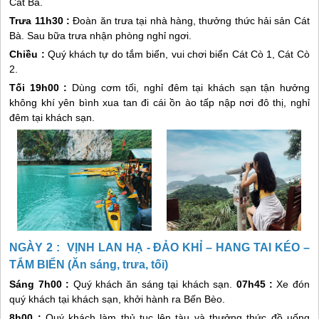
Cát Bà
.
Trưa 11h30 :
Đoàn ăn trưa tại nhà hàng, thưởng thức hải sản
Cát
Bà
. Sau bữa trưa nhận phòng nghỉ ngơi.
Chiều :
Quý khách tự do tắm biển, vui chơi biển Cát Cò 1, Cát Cò
2.
Tối 19h00 :
Dùng cơm tối, nghỉ đêm tại khách sạn tận hưởng
không khí yên bình xua tan đi cái ồn ào tấp nập nơi đô thị, nghỉ
đêm tại khách sạn.
NGÀY 2 : VỊNH LAN HẠ - ĐẢO KHỈ – HANG TAI KÉO –
TẮM BIỂN (Ăn sáng, trưa, tối)
Sáng 7h00 :
Quý khách ăn sáng tại khách sạn.
07h45 :
Xe đón
quý khách tại khách sạn, khởi hành ra Bến Bèo.
8h00 :
Quý khách làm thủ tục lên tàu và thưởng thức đồ uống