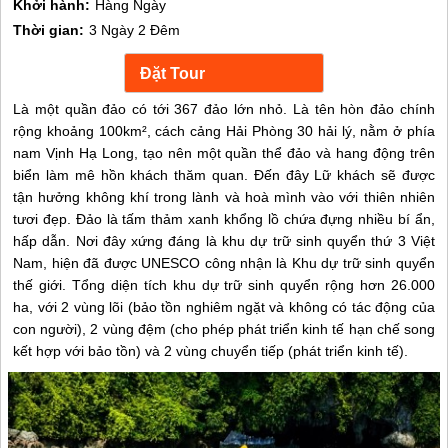
Khởi hành:
Hàng Ngày
Thời gian:
3 Ngày 2 Đêm
Là một quần đảo có tới 367 đảo lớn nhỏ. Là tên hòn đảo chính
rộng khoảng 100km², cách cảng Hải Phòng 30 hải lý, nằm ở phía
nam Vịnh Hạ Long, tạo nên một quần thể đảo và hang động trên
biển làm mê hồn khách thăm quan. Đến đây Lữ khách sẽ được
tận hưởng không khí trong lành và hoà mình vào với thiên nhiên
tươi đẹp. Đảo là tấm thảm xanh khổng lồ chứa đựng nhiều bí ẩn,
hấp dẫn. Nơi đây xứng đáng là khu dự trữ sinh quyển thứ 3 Việt
Nam, hiện đã được UNESCO công nhận là Khu dự trữ sinh quyển
thế giới. Tổng diện tích khu dự trữ sinh quyển rộng hơn 26.000
ha, với 2 vùng lõi (bảo tồn nghiêm ngặt và không có tác động của
con người), 2 vùng đệm (cho phép phát triển kinh tế hạn chế song
kết hợp với bảo tồn) và 2 vùng chuyển tiếp (phát triển kinh tế).