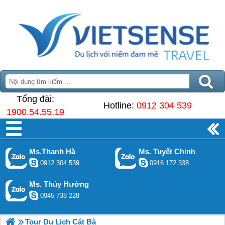
Tổng đài:
Hotline:
0912 304 539
1900.54.55.19
Ms.Thanh Hà
Ms. Tuyết Chinh
0912 304 539
0916 172 338
Ms. Thúy Hường
0945 738 228
Tour Du Lịch Cát Bà