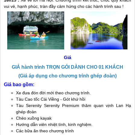
16h15 :
Xe về tới Hà Nội. Chương trình kết thúc, chúc quý khách
vui vẻ, hạnh phúc, tràn đầy cảm hứng cho các hành trình sau !
Giá
GIÁ hành trình TRỌN GÓI DÀNH CHO 01 KHÁCH
(Giá áp dụng cho chương trình ghép đoàn)
Giá bao gồm:
Xe đưa đón đời mới theo chương trình.
Tàu Cao tốc Cái Viềng - Gót khứ hồi
Tàu Serenity Serenity Premium thăm quan vịnh Lan Hạ
ghép đoàn
Chèo xuồng kayak
Hướng dẫn viên nhiệt tình, kinh nghiệm.
Các bữa ăn theo chương trình