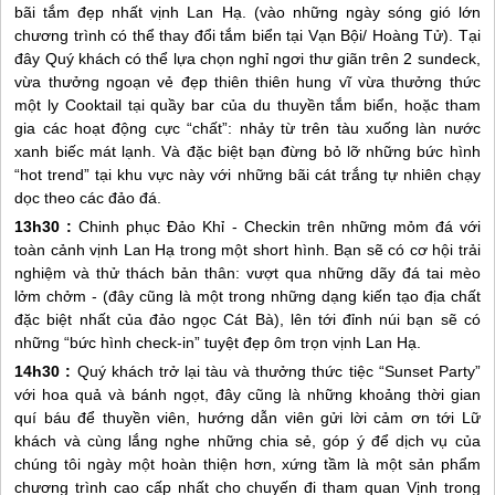
bãi tắm đẹp nhất vịnh Lan Hạ. (vào những ngày sóng gió lớn
chương trình có thể thay đổi tắm biển tại Vạn Bội/ Hoàng Tử). Tại
đây Quý khách có thể lựa chọn nghỉ ngơi thư giãn trên 2 sundeck,
vừa thưởng ngoạn vẻ đẹp thiên thiên hung vĩ vừa thưởng thức
một ly Cooktail tại quầy bar của du thuyền tắm biển, hoặc tham
gia các hoạt động cực “chất”: nhảy từ trên tàu xuống làn nước
xanh biếc mát lạnh. Và đặc biệt bạn đừng bỏ lỡ những bức hình
“hot trend” tại khu vực này với những bãi cát trắng tự nhiên chạy
dọc theo các đảo đá.
13h30 :
Chinh phục Đảo Khỉ - Checkin trên những mỏm đá với
toàn cảnh vịnh Lan Hạ trong một short hình. Bạn sẽ có cơ hội trải
nghiệm và thử thách bản thân: vượt qua những dãy đá tai mèo
lởm chởm - (đây cũng là một trong những dạng kiến tạo địa chất
đặc biệt nhất của đảo ngọc
Cát Bà
), lên tới đỉnh núi bạn sẽ có
những “bức hình check-in” tuyệt đẹp ôm trọn vịnh Lan Hạ.
14h30 :
Quý khách trở lại tàu và thưởng thức tiệc “Sunset Party”
với hoa quả và bánh ngọt, đây cũng là những khoảng thời gian
quí báu để thuyền viên, hướng dẫn viên gửi lời cảm ơn tới Lữ
khách và cùng lắng nghe những chia sẻ, góp ý để dịch vụ của
chúng tôi ngày một hoàn thiện hơn, xứng tầm là một sản phẩm
chương trình cao cấp nhất cho chuyến đi tham quan Vịnh trong