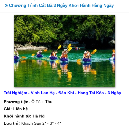
Chương Trình Cát Bà 3 Ngày Khởi Hành Hàng Ngày
Trải Nghiệm - Vịnh Lan Hạ - Đảo Khỉ - Hang Tai Kéo - 3 Ngày
Phương tiện:
Ô Tô + Tàu
Giá:
Liên hệ
Khởi hành từ:
Hà Nội
Lưu trú:
Khách Sạn 2* - 3* - 4*