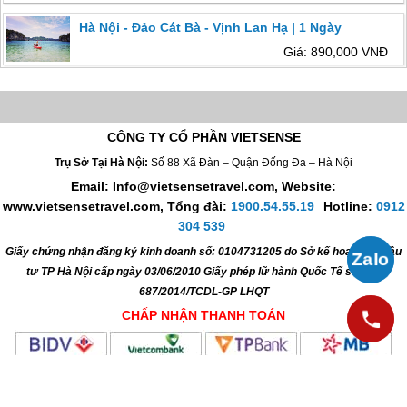
Hà Nội - Đảo Cát Bà - Vịnh Lan Hạ | 1 Ngày
Giá: 890,000 VNĐ
CÔNG TY CỔ PHẦN VIETSENSE
Trụ Sở Tại Hà Nội:
Số 88 Xã Đàn – Quận Đống Đa – Hà Nội
Email: Info@vietsensetravel.com, Website:
www.vietsensetravel.com,
Tổng đài:
1900.54.55.19
Hotline:
0912
304 539
Giấy chứng nhận đăng ký kinh doanh số: 0104731205 do Sở kế hoạch và đầu
tư TP Hà Nội cấp ngày 03/06/2010 Giấy phép lữ hành Quốc Tế số: 01-
687/2014/TCDL-GP LHQT
CHẤP NHẬN THANH TOÁN