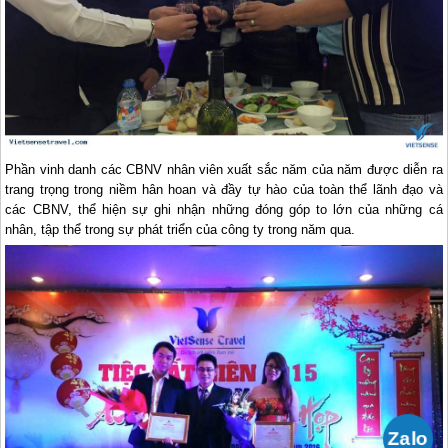
Phần vinh danh các CBNV nhân viên xuất sắc năm của năm được diễn ra
trang trọng trong niềm hân hoan và đầy tự hào của toàn thể lãnh đạo và
các CBNV, thể hiện sự ghi nhận những đóng góp to lớn của những cá
nhân, tập thể trong sự phát triển của công ty trong năm qua.