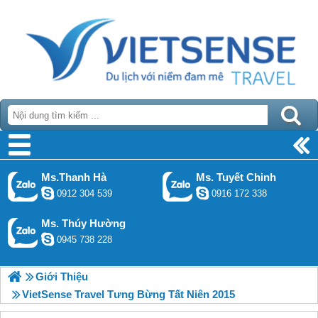
Ms.Thanh Hà
Ms. Tuyết Chinh
0912 304 539
0916 172 338
Ms. Thúy Hường
0945 738 228
Giới Thiệu
VietSense Travel Tưng Bừng Tất Niên 2015