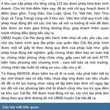
4 khu vực cấp phép cho tổng cộng 123 tàu được phép khai thác kinh
doanh. Cho tới thời điểm hiện nay, đề án mới chỉ quy hoạch được 6
điểm (bao gồm: Tùng Gấu, Gia Luận, Quai Tơ, Việt Hải, Hòn Thoi
Quýt và Tùng Tràng) cùng với 3 khu vực. Việc làm chặt quy trình cấp
phép hoạt động đối với các chủ tàu sẽ mở ra hướng đi mới để đảm
bảo được an toàn giao thông đường thủy, giúp khách thăm quan
tránh những điều đáng tiếc xảy ra.
UBND huyện Cát Hải đang tiến hành triển khai về việc yêu cầu các
chủ tàu hành trình qua địa phận của quần
đảo Cát Bà
phải trình
được một số giấy tờ theo đúng quy định của pháp luật như: giấy
phép hoạt động trải nghiệm, giấy chứng nhận đảm bảo an toàn trật
tự, chứng nhận phòng cháy chữa cháy, giấy cam kết vệ sinh ATTP,
biển hiệu phương tiện chương trình , cam kết bảo vệ môi trường,
chứng nhận tập huấn kỹ năng sơ cứu, cấp cứu y tế…
Từ tháng 08/2018, đoàn kiểm tra sẽ đi ra soát, nếu phát hiện bất kỳ
tàu chở khách nào có dấu hiệu chưa đáp ứng được các tiêu chuẩn
đã đề ra thì lực lượng chức năng sẽ lập biên bản đình chỉ ngay lập
tức đối với các phương tiện chở lữ khách cũng như lưu trú qua đêm
tại khu vực
Cát Bà
. Để được hoạt động trở lại, các chủ tàu phải làm
đúng theo quy định đường lối mà UBND huyện Cát Hải đề ra.