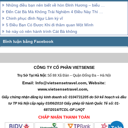
Những điều bạn nên biết về hòn Đỉnh Hương – biểu tượng thiêng liêng của vịnh Hạ Long
Đến Cát Bà Mà Không Trải Nghiệm 4 Điều Này Thì Chưa Gọi Là Khám Phá Cát Bà
Chinh phục đỉnh Ngự Lâm kỳ vĩ
5 Điều Bạn Có Được Khi đi thăm quan Một Mình
hè này có nên hành trình Cát Bà không
CÔNG TY CỔ PHẦN VIETSENSE
Trụ Sở Tại Hà Nội:
Số 88 Xã Đàn – Quận Đống Đa – Hà Nội
Email: Info@vietsensetravel.com, Website:
www.vietsensetravel.com,
Giấy chứng nhận đăng ký kinh doanh số: 0104731205 do Sở kế hoạch và đầu
tư TP Hà Nội cấp ngày 03/06/2010 Giấy phép lữ hành Quốc Tế số: 01-
687/2014/TCDL-GP LHQT
CHẤP NHẬN THANH TOÁN