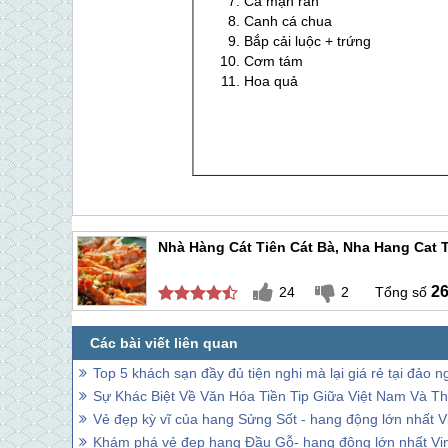
Cá mặn rán
Canh cá chua
Bắp cải luộc + trứng
Cơm tám
Hoa quả
Nhà Hàng Cát Tiên Cát Bà, Nha Hang Cat T
2
24
2
Top 5 khách sạn đầy đủ tiện nghi mà lại giá rẻ tại đảo 
Sự Khác Biệt Về Văn Hóa Tiền Tip Giữa Việt Nam Và Th
Vẻ đẹp kỳ vĩ của hang Sửng Sốt - hang động lớn nhất 
Khám phá vẻ đẹp hang Đầu Gỗ- hang động lớn nhất Vị