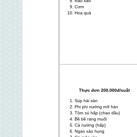
Rau xào
Cơm
Hoa quả
Thực đơn 200.000đ/suất
Súp hải sản
Phi phi nướng mỡ hàn
Tôm sú hấp (chao dầu)
Bề bề rang muối
Cá nướng (hấp)
Ngao xào hung