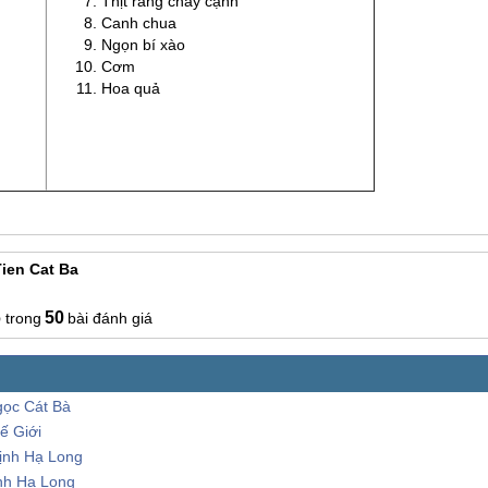
Thịt rang cháy cạnh
Canh chua
Ngọn bí xào
Cơm
Hoa quả
ien Cat Ba
6
50
bài đánh giá
ngọc Cát Bà
ế Giới
Vịnh Hạ Long
nh Hạ Long