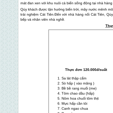
mát đan xen với khu nuôi cá biển sống động tại nhà hàng 
Qúy khách được tận hưởng biển trời, mây nước mênh m
trải nghiệm Cát Tiên.Đến với nhà hàng nổi Cát Tiên, Qú
bếp và nhân viên nhà nghề.
Thự
Thực đơn 120.000đ/su
ấ
t
Sa lát thập cẩm
Sò hấp ( xào măng )
Bề bề rang muối (me)
Tôm chao dầu (hấp)
Nôm hoa chuối tôm thịt
Mực hấp cần tỏi
Canh ngao chua