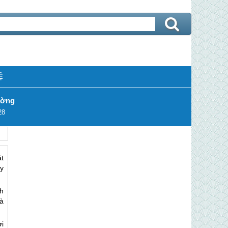
Ệ
ường
28
át
y
nh
à
i