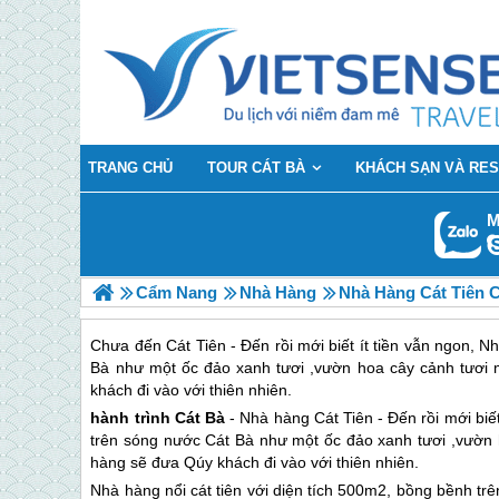
TRANG CHỦ
TOUR CÁT BÀ
KHÁCH SẠN VÀ RE
M
Cẩm Nang
Nhà Hàng
Nhà Hàng Cát Tiên 
Chưa đến Cát Tiên - Đến rồi mới biết ít tiền vẫn ngon, N
Bà như một ốc đảo xanh tươi ,vườn hoa cây cảnh tươi 
khách đi vào với thiên nhiên.
hành trình
Cát Bà
- Nhà hàng Cát Tiên - Đến rồi mới biết
trên sóng nước
Cát Bà
như một ốc đảo xanh tươi ,vườn h
hàng sẽ đưa Qúy khách đi vào với thiên nhiên.
Nhà hàng nổi cát tiên với diện tích 500m2, bồng bềnh t