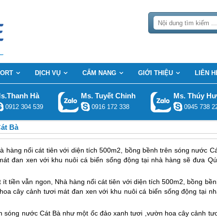
SORT
DỊCH VỤ
CẨM NANG
GIỚI THIỆU
LIÊN H
s.Thanh Hà
Ms. Tuyết Chinh
Ms. Thúy H
0912 304 539
0916 172 338
0945 738 2
Cát Bà
hà hàng nổi cát tiên với diện tích 500m2, bồng bềnh trên sóng nước C
mát đan xen với khu nuôi cá biển sống động tại nhà hàng sẽ đưa Qú
 ít tiền vẫn ngon, Nhà hàng nổi cát tiên với diện tích 500m2, bồng bề
oa cây cảnh tươi mát đan xen với khu nuôi cá biển sống động tại nh
rên sóng nước
Cát Bà
như một ốc đảo xanh tươi ,vườn hoa cây cảnh tươ