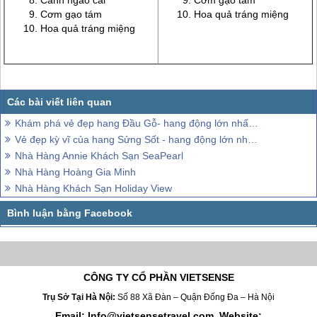
Canh ngao cải
Cơm gạo tám
Cơm gạo tám
Hoa quả tráng miệng
Hoa quả tráng miệng
Khám phá vẻ đẹp hang Đầu Gỗ- hang động lớn nhất Vịnh Hạ Long
Vẻ đẹp kỳ vĩ của hang Sửng Sốt - hang động lớn nhất Vịnh Hạ Long
Nhà Hàng Annie Khách Sạn SeaPearl
Nhà Hàng Hoàng Gia Minh
Nhà Hàng Khách Sạn Holiday View
CÔNG TY CỔ PHẦN VIETSENSE
Trụ Sở Tại Hà Nội:
Số 88 Xã Đàn – Quận Đống Đa – Hà Nội
Email: Info@vietsensetravel.com, Website: