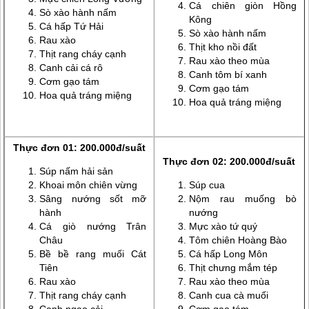
Cá chiên giòn Hồng
Sò xào hành nấm
Kông
Cá hấp Tứ Hải
Sò xào hành nấm
Rau xào
Thịt kho nồi đất
Thịt rang cháy cạnh
Rau xào theo mùa
Canh cải cá rô
Canh tôm bí xanh
Cơm gạo tám
Cơm gạo tám
Hoa quả tráng miệng
Hoa quả tráng miệng
Thực đơn 01: 200.000đ/suất
Thực đơn 02: 200.000đ/suất
Súp nấm hải sản
Khoai môn chiên vừng
Súp cua
Sâng nướng sốt mỡ
Nộm rau muống bò
hành
nướng
Cá giò nướng Trân
Mực xào tứ quý
Châu
Tôm chiên Hoàng Bào
Bề bề rang muối Cát
Cá hấp Long Môn
Tiên
Thịt chưng mắm tép
Rau xào
Rau xào theo mùa
Thịt rang cháy cạnh
Canh cua cà muối