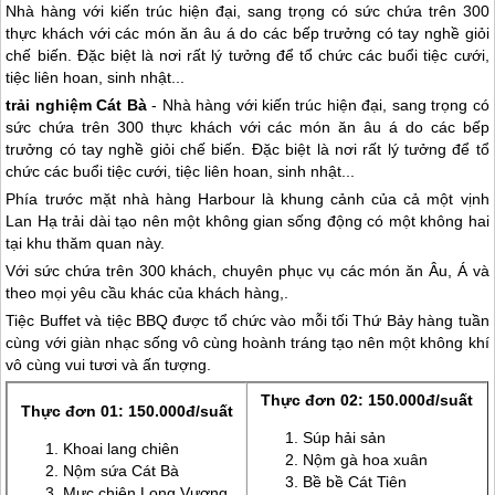
Nhà hàng với kiến trúc hiện đại, sang trọng có sức chứa trên 300
thực khách với các món ăn âu á do các bếp trưởng có tay nghề giỏi
chế biến. Đặc biệt là nơi rất lý tưởng để tổ chức các buổi tiệc cưới,
tiệc liên hoan, sinh nhật...
trải nghiệm
Cát Bà
- Nhà hàng với kiến trúc hiện đại, sang trọng có
sức chứa trên 300 thực khách với các món ăn âu á do các bếp
trưởng có tay nghề giỏi chế biến. Đặc biệt là nơi rất lý tưởng để tổ
chức các buổi tiệc cưới, tiệc liên hoan, sinh nhật...
Phía trước mặt nhà hàng Harbour là khung cảnh của cả một vịnh
Lan Hạ trải dài tạo nên một không gian sống động có một không hai
tại khu thăm quan này.
Với sức chứa trên 300 khách, chuyên phục vụ các món ăn Âu, Á và
theo mọi yêu cầu khác của khách hàng,.
Tiệc Buffet và tiệc BBQ được tổ chức vào mỗi tối Thứ Bảy hàng tuần
cùng với giàn nhạc sống vô cùng hoành tráng tạo nên một không khí
vô cùng vui tươi và ấn tượng.
Thực đơn 02: 150.000đ/suất
Thực đơn 01: 150.000đ/suất
Súp hải sản
Khoai lang chiên
Nộm gà hoa xuân
Nộm sứa
Cát Bà
Bề bề Cát Tiên
Mực chiên Long Vương