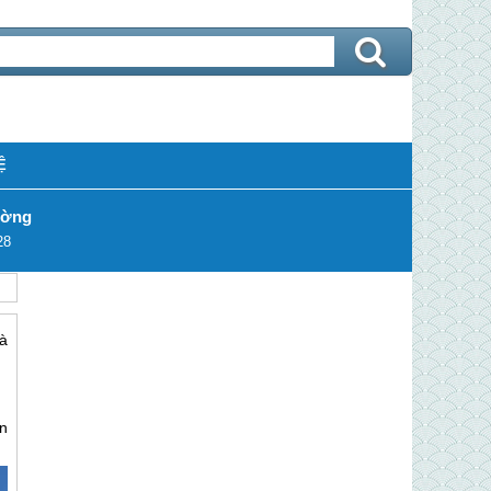
Ệ
ường
28
à
ấn