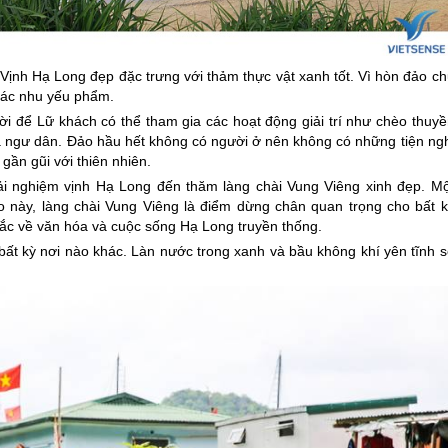
i Vịnh Hạ Long đẹp đặc trưng với thảm thực vật xanh tốt. Vì hòn đảo c
 các nhu yếu phẩm.
ời để Lữ khách có thể tham gia các hoạt động giải trí như chèo thuyề
 ngư dân. Đảo hầu hết không có người ở nên không có những tiện ngh
gần gũi với thiên nhiên.
ải nghiệm vịnh Hạ Long đến thăm làng chài Vung Viêng xinh đẹp. Mộ
ảo này, làng chài Vung Viêng là điểm dừng chân quan trọng cho bất k
c về văn hóa và cuộc sống Hạ Long truyền thống.
ất kỳ nơi nào khác. Làn nước trong xanh và bầu không khí yên tĩnh s