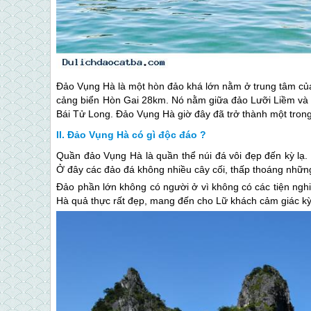
Đảo Vụng Hà là một hòn đảo khá lớn nằm ở trung tâm củ
cảng biển Hòn Gai 28km. Nó nằm giữa đảo Lưỡi Liềm và 
Bái Tử Long. Đảo Vụng Hà giờ đây đã trở thành một tro
Đảo Vụng Hà có gì độc đáo ?
Quần đảo Vụng Hà là quần thể núi đá vôi đẹp đến kỳ lạ
Ở đây các đảo đá không nhiều cây cối, thấp thoáng những 
Đảo phần lớn không có người ở vì không có các tiện ngh
Hà quả thực rất đẹp, mang đến cho Lữ khách cảm giác kỳ