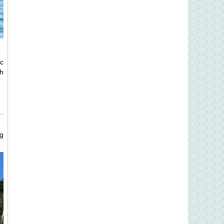
c
h
…
g