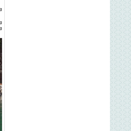
g
g
g