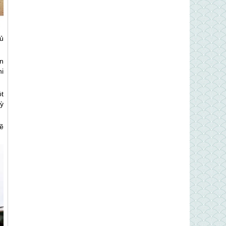
hủ
n
i
t
ỳ
ẽ