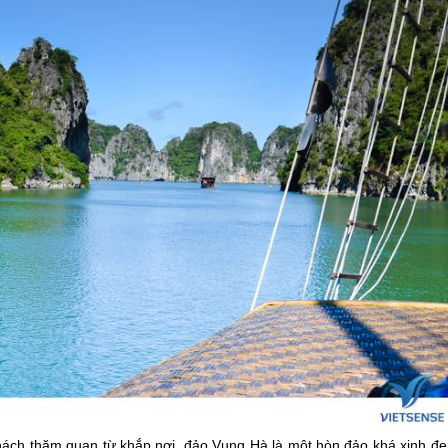
hách thăm quan từ khắp nơi, đảo Vụng Hà là một hòn đảo khá xinh đẹ