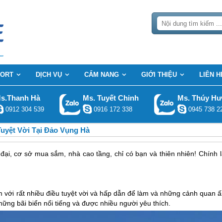
SORT
DỊCH VỤ
CẨM NANG
GIỚI THIỆU
LIÊN H
s.Thanh Hà
Ms. Tuyết Chinh
Ms. Thúy H
0912 304 539
0916 172 338
0945 738 2
uyệt Vời Tại Đảo Vụng Hà
đại, cơ sở mua sắm, nhà cao tầng, chỉ có bạn và thiên nhiên! Chính l
m với rất nhiều điều tuyệt vời và hấp dẫn để làm và những cảnh quan 
ững bãi biển nổi tiếng và được nhiều người yêu thích.