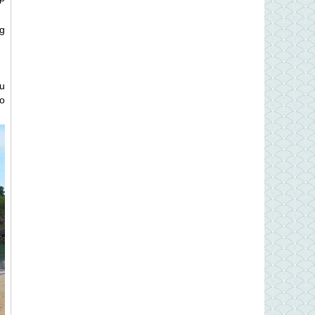
g
u
o