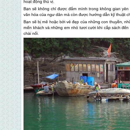
hoạt động thú vị.
Bạn sẽ không chỉ được đắm mình trong không gian yên 
văn hóa của ngư dân mà còn được hướng dẫn kỹ thuật chèo
Bạn sẽ bị mê hoặc bởi vẻ đẹp của những con thuyền, nhữ
mến khách và những em nhỏ tươi cười khi cắp sách đến t
chài nổi.