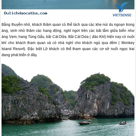
Bằng thuyền nhỏ, khách thăm quan có thể lách qua các khe núi du ngoạn trong
áng, vịnh nhỏ thăm các hang động, nghỉ ngơi trên các bãi tắm giữa biển như
áng Vẹm, hang Tùng Gấu, bãi Cát Dữa. Bãi Cát Dứa ( đảo Khỉ) hiện nay có nuôi
khỉ cho khách tham quan và có nhà nghỉ cho khách ngủ qua đêm ( Monkey
Island Resort). Đặc biệt Lữ khách có thể tham quan các cơ sở nuôi ngọc trai
đang phát triển ở đây.