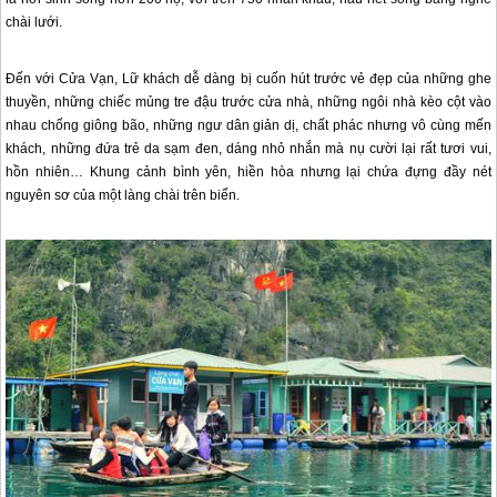
chài lưới.
Đến với Cửa Vạn, Lữ khách dễ dàng bị cuốn hút trước vẻ đẹp của những ghe
thuyền, những chiếc mủng tre đậu trước cửa nhà, những ngôi nhà kèo cột vào
nhau chống giông bão, những ngư dân giản dị, chất phác nhưng vô cùng mến
khách, những đứa trẻ da sạm đen, dáng nhỏ nhắn mà nụ cười lại rất tươi vui,
hồn nhiên… Khung cảnh bình yên, hiền hòa nhưng lại chứa đựng đầy nét
nguyên sơ của một làng chài trên biển.