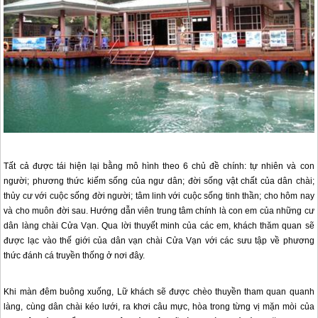
Tất cả được tái hiện lại bằng mô hình theo 6 chủ đề chính: tự nhiên và con
người; phương thức kiếm sống của ngư dân; đời sống vật chất của dân chài;
thủy cư với cuộc sống đời người; tâm linh với cuộc sống tinh thần; cho hôm nay
và cho muôn đời sau. Hướng dẫn viên trung tâm chính là con em của những cư
dân làng chài Cửa Vạn. Qua lời thuyết minh của các em, khách thăm quan sẽ
được lạc vào thế giới của dân vạn chài Cửa Vạn với các sưu tập về phương
thức đánh cá truyền thống ở nơi đây.
Khi màn đêm buông xuống, Lữ khách sẽ được chèo thuyền tham quan quanh
làng, cùng dân chài kéo lưới, ra khơi câu mực, hòa trong từng vị mặn mòi của