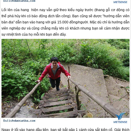
Lối lên của hang hiện nay vẫn giữ theo kiểu ngày trước (thang gỗ cơ động có
thể phá hủy khi có báo động địch tấn công). Bạn cũng sẽ được "hướng dẫn viên
bản địa" dẫn bạn vào hang với giá 15.000 đồng/người. Mặc dù chỉ là hướng dẫn
viên nghiệp dư và cũng chẳng mấy khi có khách nhưng bạn sẽ cảm nhận được
sự nhiệt tình của họ mỗi khi bạn đến đây.
Ngay ở lối vào hang đầu tiên, bạn sẽ bắt gặp 1 cánh cửa sắt kiên cố. Giải thích