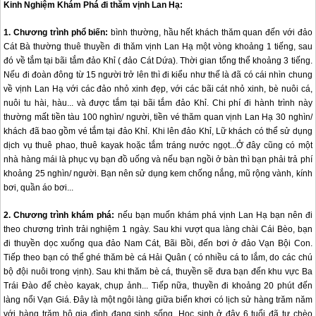
Kinh Nghiệm Khám Phá đi thăm vịnh Lan Hạ:
1. Chương trình phổ biến:
bình thường, hầu hết khách thăm quan đến với
đảo
Cát Bà
thường thuê thuyền đi thăm vịnh Lan Hạ một vòng khoảng 1 tiếng, sau
đó về tắm tại bãi tắm đảo Khỉ ( đảo Cát Dứa). Thời gian tổng thể khoảng 3 tiếng.
Nếu đi đoàn đông từ 15 người trở lên thì đi kiểu như thế là đã có cái nhìn chung
về vịnh Lan Hạ với các đảo nhỏ xinh đẹp, với các bãi cát nhỏ xinh, bè nuôi cá,
nuôi tu hài, hàu... và được tắm tại bãi tắm đảo Khỉ. Chi phí đi hành trình này
thường mất tiền tàu 100 nghìn/ người, tiền vé thăm quan vịnh Lan Hạ 30 nghìn/
khách đã bao gồm vé tắm tại đảo Khỉ. Khi lên đảo Khỉ, Lữ khách có thể sử dụng
dịch vụ thuê phao, thuê kayak hoặc tắm tráng nước ngọt...Ở đây cũng có một
nhà hàng mái là phục vụ bạn đồ uống và nếu bạn ngồi ở bàn thì bạn phải trả phí
khoảng 25 nghìn/ người. Bạn nên sử dụng kem chống nắng, mũ rộng vành, kính
bơi, quần áo bơi...
2. Chương trình khám phá:
nếu bạn muốn khám phá vịnh Lan Hạ bạn nên đi
theo chương trình trải nghiệm 1 ngày. Sau khi vượt qua làng chài Cái Bèo, bạn
đi thuyền dọc xuống qua đảo Nam Cát, Bãi Bồi, đến bơi ở đảo Vạn Bội Con.
Tiếp theo bạn có thể ghé thăm bè cá Hải Quân ( có nhiều cá to lắm, do các chú
bộ đội nuôi trong vịnh). Sau khi thăm bè cá, thuyền sẽ đưa bạn đến khu vực Ba
Trái Đào để chèo kayak, chụp ảnh... Tiếp nữa, thuyền đi khoảng 20 phút đến
làng nổi Vạn Giá. Đây là một ngôi làng giữa biển khơi có lịch sử hàng trăm năm
với hàng trăm hộ gia đình đang sinh sống. Học sinh ở đây 6 tuổi đã tự chèo