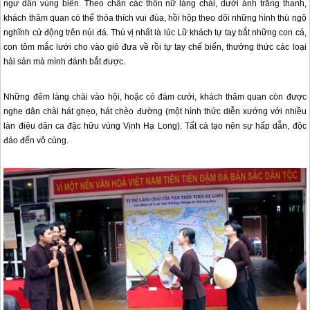
ngư dân vùng biển. Theo chân các thôn nữ làng chài, dưới ánh trăng thanh,
khách thăm quan có thể thỏa thích vui đùa, hồi hộp theo dõi những hình thù ngộ
nghĩnh cử động trên núi đá. Thú vị nhất là lúc Lữ khách tự tay bắt những con cá,
con tôm mắc lưới cho vào giỏ đưa về rồi tự tay chế biến, thưởng thức các loại
hải sản mà mình đánh bắt được.
Những đêm làng chài vào hội, hoặc có đám cưới, khách thăm quan còn được
nghe dân chài hát ghẹo, hát chèo đường (một hình thức diễn xướng với nhiều
làn điệu dân ca đặc hữu vùng Vịnh Hạ Long). Tất cả tạo nên sự hấp dẫn, độc
đáo đến vô cùng.