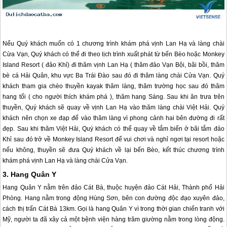
Nếu Quý khách muốn có 1 chương trình khám phá vịnh Lan Hạ và làng chài
Cừa Vạn, Quý khách có thể đi theo lịch trình xuất phát từ bến Bèo hoặc Monkey
Island Resort ( đảo Khỉ) đi thăm vịnh Lan Hạ ( thăm đảo Vạn Bội, bãi bồi, thăm
bè cá Hải Quân, khu vực Ba Trái Đào sau đó đi thăm làng chài Cửa Vạn. Quý
khách tham gia chèo thuyền kayak thăm làng, thăm trường học sau đó thăm
hang tối ( cho người thích khám phá ), thăm hang Sáng. Sau khi ăn trưa trên
thuyền, Quý khách sẽ quay về vịnh Lan Hạ vào thăm làng chài Việt Hải. Quý
khách nên chọn xe đạp để vào thăm làng vì phong cảnh hai bên đường đi rất
đẹp. Sau khi thăm Việt Hải, Quý khách có thể quay về tắm biển ở bãi tắm đảo
Khỉ sau đó trở về Monkey Island Resort để vui chơi và nghỉ ngơi tại resort hoặc
nếu không, thuyền sẽ đưa Quý khách về lại bến Bèo, kết thúc chương trình
khám phá vịnh Lan Hạ và làng chài Cửa Vạn.
3. Hang Quân Y
Hang Quân Y nằm trên
đảo Cát Bà
, thuộc huyện đảo Cát Hải, Thành phố Hải
Phòng. Hang nằm trong động Hùng Sơn, bên con đường độc đạo xuyên đảo,
cách thị trấn
Cát Bà
13km. Gọi là hang Quân Y vì trong thời gian chiến tranh với
Mỹ, người ta đã xây cả một bệnh viện hàng trăm giường nằm trong lòng động.