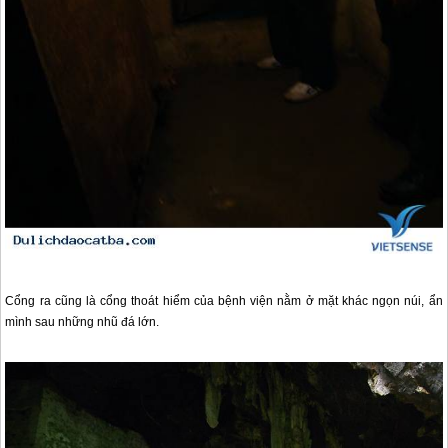
Cổng ra cũng là cổng thoát hiểm của bệnh viện nằm ở mặt khác ngọn núi, ẩn
mình sau những nhũ đá lớn.