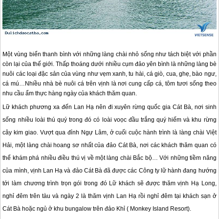
Một vùng biển thanh bình với những làng chài nhỏ sống như tách biệt với phần
còn lại của thế giới. Thấp thoáng dưới nhiều cụm đảo yên bình là những làng bè
nuôi các loại đặc sản của vùng như vẹm xanh, tu hài, cá giò, cua, ghẹ, bào ngư,
cá mú…Nhiều nhà bè nuôi cá trên vịnh là nơi cung cấp cá, tôm tươi sống theo
nhu cầu ẩm thực hàng ngày của khách thăm quan.
Lữ khách phương xa đến Lan Hạ nên đi xuyên rừng quốc gia
Cát Bà
, nơi sinh
sống nhiều loài thú quý trong đó có loài voọc đầu trắng quý hiếm và khu rừng
cây kim giao. Vượt qua đỉnh Ngự Lâm, ở cuối cuộc hành trình là làng chài Việt
Hải, một làng chài hoang sơ nhất của
đảo Cát Bà
, nơi các khách thăm quan có
thể khám phá nhiều điều thú vị về một làng chài Bắc bộ… Với những tiềm năng
của mình, vịnh Lan Hạ và
đảo Cát Bà
đã được các Công ty lữ hành đang hướng
tới làm chương trình trọn gói trong đó Lữ khách sẽ được thăm vịnh Hạ Long,
nghỉ đêm trên tàu và ngày 2 là thăm vịnh Lan Hạ rồi nghỉ đêm tại khách sạn ở
Cát Bà
hoặc ngủ ở khu bungalow trên đảo Khỉ ( Monkey Island Resort).