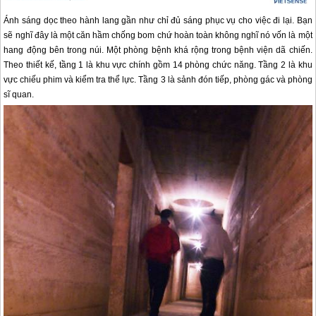
Ánh sáng dọc theo hành lang gần như chỉ đủ sáng phục vụ cho việc đi lại. Bạn
sẽ nghĩ đây là một căn hầm chống bom chứ hoàn toàn không nghĩ nó vốn là một
hang động bên trong núi. Một phòng bệnh khá rộng trong bệnh viện dã chiến.
Theo thiết kế, tầng 1 là khu vực chính gồm 14 phòng chức năng. Tầng 2 là khu
vực chiếu phim và kiểm tra thể lực. Tầng 3 là sảnh đón tiếp, phòng gác và phòng
sĩ quan.