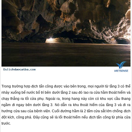
Trong trường hợp địch tấn công được vào bên trong, mọi người từ tầng 3 có thể
nhảy xuống bể nước bố trí bên dưới tầng 2 sau đó lao ra cửa hầm thoát hiểm và
chạy thẳng ra lối cửa phụ. Ngoài ra, trong hang này còn có khu vực cầu thang
ngầm đi ngay bên dưới tầng 3. Nó dẫn ra khu thoát hiểm của tầng 3 và đi ra
hướng cửa sau của bệnh viện. Cuối đường hầm là 2 tấm cửa sắt lớn chống địch
đột kích, công phá. Đây cũng sẽ là lối thoát hiểm nếu địch tấn công từ phía cửa
trước.