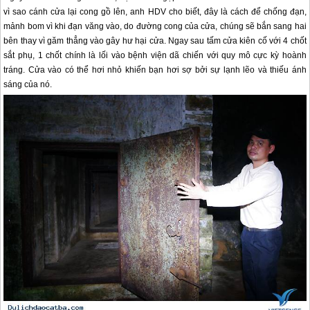
vì sao cánh cửa lại cong gồ lên, anh HDV cho biết, đây là cách để chống đạn,
mảnh bom vì khi đạn văng vào, do đường cong của cửa, chúng sẽ bắn sang hai
bên thay vì găm thẳng vào gây hư hại cửa. Ngay sau tấm cửa kiên cố với 4 chốt
sắt phụ, 1 chốt chính là lối vào bệnh viện dã chiến với quy mô cực kỳ hoành
tráng. Cửa vào có thể hơi nhỏ khiến bạn hơi sợ bởi sự lạnh lẽo và thiếu ánh
sáng của nó.