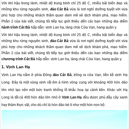
Với khí hậu trong lành, nhiệt độ trung bình chỉ 25 độ C, nhiều bãi biển đẹp và
những khu rừng nguyên sinh,
đảo Cát Bà
vừa là nơi nghỉ dưỡng tuyệt vời vừa
phù hợp cho những khách thăm quan đam mê xê dịch khám phá, mạo hiểm.
Phần 2 của bài viết, chúng tôi tiếp tục giới thiệu đến các bạn những địa điểm
hành trình Cát Bà
hấp dẫn: vịnh Lan hạ, làng chài Cửa Vạn, hang quân y.
Với khí hậu trong lành, nhiệt độ trung bình chỉ 25 độ C, nhiều bãi biển đẹp và
những khu rừng nguyên sinh,
đảo Cát Bà
vừa là nơi nghỉ dưỡng tuyệt vời vừa
phù hợp cho những khách thăm quan đam mê xê dịch khám phá, mạo hiểm.
Phần 2 của bài viết, chúng tôi tiếp tục giới thiệu đến các bạn những địa điểm
chương trình
Cát Bà
hấp dẫn: vịnh Lan hạ, làng chài Cửa Vạn, hang quân y.
1. Vịnh Lan Hạ
Vịnh Lan Hạ nằm ở phía Đông
đảo Cát Bà
, trông ra cửa Vạn, liền kề vịnh Hạ
Long. Đây là một vùng vịnh rất êm ả hình vòng cung với khoảng 400 hòn đảo
lớn nhỏ tạo nên một bức tranh khổng lồ khắc hoạ lại cảnh tiên. Khác với Hạ
Long là tất cả 400 hòn đảo lớn nhỏ ở
Vịnh Lan Hạ
đều được phủ đầy cây xanh
hay thảm thực vật, cho dù chỉ là hòn đảo bé tí như một hòn non bộ.