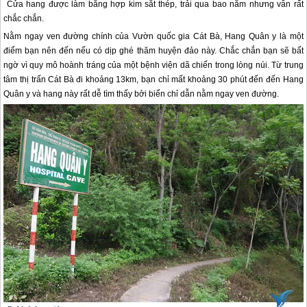
Cửa hang được làm bằng hợp kim sắt thép, trải qua bao năm nhưng vẫn rất
chắc chắn.
Nằm ngay ven đường chính của Vườn quốc gia
Cát Bà
, Hang Quân y là một
điểm bạn nên đến nếu có dịp ghé thăm huyện đảo này. Chắc chắn bạn sẽ bất
ngờ vì quy mô hoành tráng của một bệnh viện dã chiến trong lòng núi. Từ trung
tâm thị trấn
Cát Bà
đi khoảng 13km, bạn chỉ mất khoảng 30 phút đến đến Hang
Quân y và hang này rất dễ tìm thấy bởi biển chỉ dẫn nằm ngay ven đường.