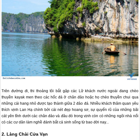
Trên đường đi, thi thoảng tôi bắt gặp các Lữ khách nước ngoài đang chèo
thuyền kayak men theo các hốc đá ở chân đảo hoặc họ chèo thuyền chui qua
những cái hang nhỏ được tạo thành giữa 2 đảo đá. Nhiều khách thăm quan yêu
thích vịnh Lan Hạ chính bởi cái nét đẹp hoang sơ, sự quyến rũ của những bãi
cát yên tĩnh dưới các chân đảo và đâu đó trong vịnh còn có những ngôi nhà nổi
có các cư dân làm nghề đánh bắt cá sinh sống từ bao đời nay...
2. Làng Chài Cửa Vạn