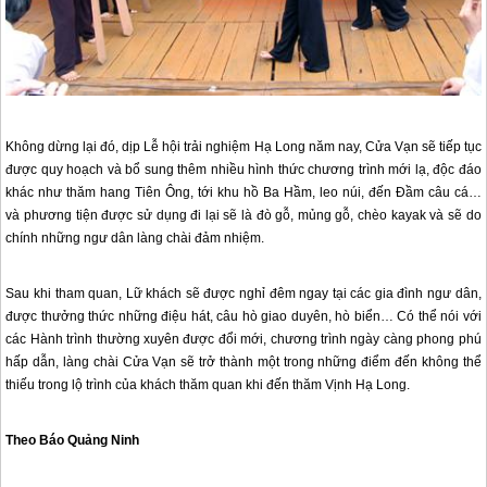
Không dừng lại đó, dịp Lễ hội trải nghiệm Hạ Long năm nay, Cửa Vạn sẽ tiếp tục
được quy hoạch và bổ sung thêm nhiều hình thức chương trình mới lạ, độc đáo
khác như thăm hang Tiên Ông, tới khu hồ Ba Hầm, leo núi, đến Đầm câu cá…
và phương tiện được sử dụng đi lại sẽ là đò gỗ, mủng gỗ, chèo kayak và sẽ do
chính những ngư dân làng chài đảm nhiệm.
Sau khi tham quan, Lữ khách sẽ được nghỉ đêm ngay tại các gia đình ngư dân,
được thưởng thức những điệu hát, câu hò giao duyên, hò biển… Có thể nói với
các Hành trình thường xuyên được đổi mới, chương trình ngày càng phong phú
hấp dẫn, làng chài Cửa Vạn sẽ trở thành một trong những điểm đến không thể
thiếu trong lộ trình của khách thăm quan khi đến thăm Vịnh Hạ Long.
Theo Báo Quảng Ninh