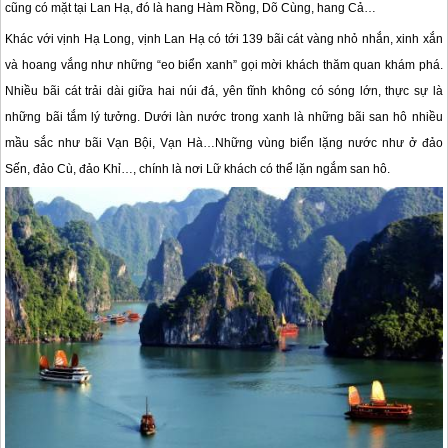
cũng có mặt tại Lan Hạ, đó là hang Hàm Rồng, Dõ Cùng, hang Cả…
Khác với vịnh Hạ Long, vịnh Lan Hạ có tới 139 bãi cát vàng nhỏ nhắn, xinh xắn
và hoang vắng như những “eo biển xanh” gọi mời khách thăm quan khám phá.
Nhiều bãi cát trải dài giữa hai núi đá, yên tĩnh không có sóng lớn, thực sự là
những bãi tắm lý tưởng. Dưới làn nước trong xanh là những bãi san hô nhiều
mầu sắc như bãi Vạn Bội, Vạn Hà…Những vùng biển lặng nước như ở đảo
Sến, đảo Cù, đảo Khỉ…, chính là nơi Lữ khách có thể lặn ngắm san hô.