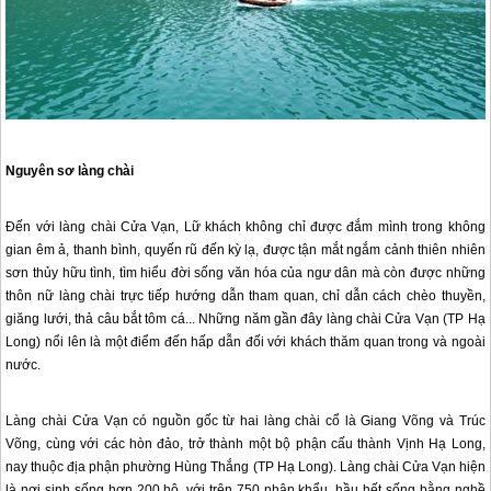
Nguyên sơ làng chài
Đến với làng chài Cửa Vạn, Lữ khách không chỉ được đắm mình trong không
gian êm ả, thanh bình, quyến rũ đến kỳ lạ, được tận mắt ngắm cảnh thiên nhiên
sơn thủy hữu tình, tìm hiểu đời sống văn hóa của ngư dân mà còn được những
thôn nữ làng chài trực tiếp hướng dẫn tham quan, chỉ dẫn cách chèo thuyền,
giăng lưới, thả câu bắt tôm cá... Những năm gần đây làng chài Cửa Vạn (TP Hạ
Long) nổi lên là một điểm đến hấp dẫn đối với khách thăm quan trong và ngoài
nước.
Làng chài Cửa Vạn có nguồn gốc từ hai làng chài cổ là Giang Võng và Trúc
Võng, cùng với các hòn đảo, trở thành một bộ phận cấu thành Vịnh Hạ Long,
nay thuộc địa phận phường Hùng Thắng (TP Hạ Long). Làng chài Cửa Vạn hiện
là nơi sinh sống hơn 200 hộ, với trên 750 nhân khẩu, hầu hết sống bằng nghề