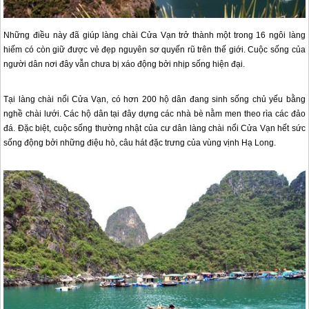
Những điều này đã giúp làng chài Cửa Vạn trở thành một trong 16 ngôi làng
hiếm có còn giữ được vẻ đẹp nguyên sơ quyến rũ trên thế giới. Cuộc sống của
người dân nơi đây vẫn chưa bị xáo động bởi nhịp sống hiện đại.
Tại làng chài nổi Cửa Vạn, có hơn 200 hộ dân đang sinh sống chủ yếu bằng
nghề chài lưới. Các hộ dân tại đây dựng các nhà bè nằm men theo rìa các đảo
đá. Đặc biệt, cuộc sống thường nhật của cư dân làng chài nổi Cửa Vạn hết sức
sống động bởi những điệu hò, câu hát đặc trưng của vùng vịnh Hạ Long.