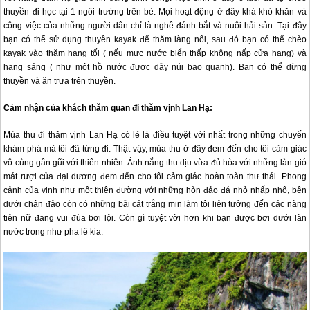
thuyền đi học tại 1 ngôi trường trên bè. Mọi hoạt động ở đây khá khó khăn và
công việc của những người dân chỉ là nghề đánh bắt và nuôi hải sản. Tại đây
bạn có thể sử dụng thuyền kayak để thăm làng nổi, sau đó bạn có thể chèo
kayak vào thăm hang tối ( nếu mực nước biển thấp không nấp cửa hang) và
hang sáng ( như một hồ nước được dãy núi bao quanh). Bạn có thể dừng
thuyền và ăn trưa trên thuyền.
Cảm nhận của khách thăm quan đi thăm vịnh Lan Hạ:
Mùa thu đi thăm vịnh Lan Hạ có lẽ là điều tuyệt vời nhất trong những chuyến
khám phá mà tôi đã từng đi. Thật vậy, mùa thu ở đây đem đến cho tôi cảm giác
vô cùng gần gũi với thiên nhiên. Ánh nắng thu dịu vừa đủ hòa với những làn gió
mát rượi của đại dương đem đến cho tôi cảm giác hoàn toàn thư thái. Phong
cảnh của vịnh như một thiên đường với những hòn đảo đá nhỏ nhấp nhô, bên
dưới chân đảo còn có những bãi cát trắng mịn làm tôi liên tưởng đến các nàng
tiên nữ đang vui đùa bơi lội. Còn gì tuyệt vời hơn khi bạn được bơi dưới làn
nước trong như pha lê kia.