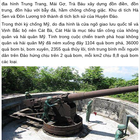
địa hình Trung Trang, Mái Gợ, Trà Báu xây dựng đồn điền, đồn
trung, đồn hậu với bẫy đá, hầm chông chống giặc. Khu di tích Hà
Sen và Đôn Lương trở thành di tích lịch sử của Huyện Đảo.
Trong thời kỳ chống Mỹ, do địa hình là cửa ngõ giao lưu quốc tế và
Vịnh Bắc bộ nên
Cát Bà
, Cát Hải là mục tiêu tấn công của không
quân và hải quân Mỹ. Tính trong cuộc chiến tranh phá hoại không
quân và hải quân Mỹ đã ném xuống đây 1104 quả bom phá, 36000
quả bom bi, bom xuyên, 2355 quả thủy lôi, tính trung bình mỗi người
dân trên Đảo hứng chịu trên 2 quả bom, mỗi km2 chịu 8,8 quả bom
các loại.