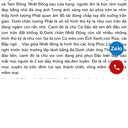
và Tam Động. Nhất Động sau cửa hang, ngước lên là bức rèm tuyệt
đẹp bằng nhũ đá óng ánh.Trong ánh sáng mờ ảo phía trên ta nhìn
thấy hình tượng Phật quan âm Bồ tát đứng chắp tay dõi xuống trần
gian. Dưới chân tượng Phật là vô số hình thù kỳ lạ như con trăn đá
đang ngậm con rắn nhỏ. Cạnh đó là chú Cá Sấu dữ tợn đối đầu với
con trăn đất khổng lồ.Dưới chân Nhất Động còn rất nhiều những
hình thù kỳ dị như con Sư tử,con Cú mèo,con Ếch Xanh,con Rùa, cái
Bắp ngô… Vào giữa Nhất động là hình thù các ông Phúc,Lộc,Thọ uy
nghi trước bức trướng lấp lánh bằng đá.Dưới chân ông Thọ là 2 trái
đào tiên, cạnh đó là chú voi con đang phủ phục.Đặc biệt đập vào
mắt mọi người là 2 sợi dây thừng dài,đen tuyền .Đó là rễ của cây si
mọc xuyên từ trên đỉnh núi tạo thành chiếc võng mềm đong đưa
mềm mại.
Qua Nhất Động sẽ đến Nhị Động.Đây là khu giũa của hang.Nơi đây
có những toà lâu đài cổ kính.Phía bên phải lâu đài có một dàn âm
thanh đặc biệt. Người hướng dẫn sẽ đưa Lữ khách đến chiêm
ngưỡng và thưởng thức những âm thanh sống động của dãy đàn đá
trong hang.Chỉ bằng tay hoặc thanh gỗ nhỏ,đàn đá sẽ phát ra vô
vàn âm thanh kỳ lạ,lúc thì sôi động,lúc thì thánh thót, du dương,có
cả âm hưởng của tiếng cồng chiêng hoà cùng tiếng nước chảy róc
rách.