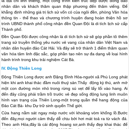
là địa chỉ linh thiêng, một công trình kiến trúc đẹp được đông đảo
nhân dân và khách thăm quan thập phương đến thăm viếng. Để
khẳng định những giá trị lịch sử vốn có của ngôi đền, phòng Văn hóa
thông tin - thể thao và chương trình huyện đang hoàn thiện hồ sơ
trình UBND thành phố công nhận đền Quan Đội là di tích lịch sử cấp
Thành phố.
Đền Quan Đội được công nhận là di tích lịch sử sẽ góp phần tô thêm
trang sử truyền thống yêu nước vẻ vang của nhân dân Việt Nam và
nhân dân huyện đảo Cát Hải. Và đây sẽ trở thành 1 điểm thăm quan
văn hóa tâm linh đặc sắc, góp phần tạo nên sự đa dạng về loại hình
hành trình trong khu trải nghiệm
Cát Bà
.
Động Thiên Long
Động Thiên Long được anh Đặng Đình Hỏa-người xã Phù Long phát
hiện khi anh khai thác đầm nuôi thuỷ sản.Thấy động kỳ thú, anh mở
một con đường mòn nhỏ trong rừng sú vẹt để lấy lối vào hang. Ai
đến đây cũng phải trầm trồ trước vẻ đẹp sống động lung linh muôn
hình vạn trạng của Thiên Long-một trong quần thể hang động của
Đảo Cát Bà
- khu Dự trữ sinh quyển Thế giới.
Cửa hang nằm sát ngay mép nước với khoảng vòm khổng lồ.Bước
đến đây,mọi người cảm thấy dễ chịu bởi hơi mát toả ra từ vách đá.
Theo anh Hỏa,đây là cái động hoang sơ,anh thấy đẹp khai thác để