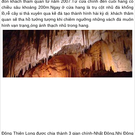
đón khách tham quan từ năm 2007.Từ cửa chính đến cuối hang có
chiều sâu khoảng 200m.Ngay ở cửa hang là trụ cột nhũ đá khổng
lồ,rễ cây si thả xuyên qua kẽ đá tạo thành hình hài kỳ dị .khách thăm
quan sẽ tha hồ tưởng tượng khi chiêm ngưỡng những vách đá muôn
hình vạn trạng,óng ánh thạch nhũ trong hang.
Động Thiên Long được chia thành 3 gian chính-Nhất Động,Nhị Động