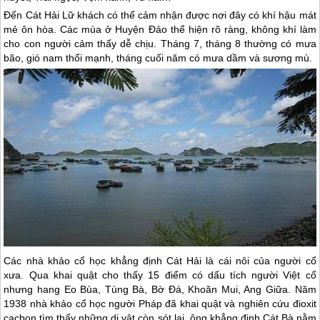
Đến Cát Hải Lữ khách có thể cảm nhận được nơi đây có khí hậu mát
mẻ ôn hòa. Các mùa ở Huyện Đảo thể hiện rõ ràng, không khí làm
cho con người cảm thấy dễ chịu. Tháng 7, tháng 8 thường có mưa
bão, gió nam thổi mạnh, tháng cuối năm có mưa dầm và sương mù.
Các nhà khảo cổ học khẳng định Cát Hải là cái nôi của người cổ
xưa. Qua khai quật cho thấy 15 điểm có dấu tích người Việt cổ
nhưng hang Eo Bùa, Tùng Bà, Bờ Đá, Khoăn Mui, Ang Giữa. Năm
1938 nhà khảo cổ học người Pháp đã khai quật và nghiên cứu đioxit
cacbon tìm thấy những dị vật còn sót lại, ông khẳng định
Cát Bà
nằm