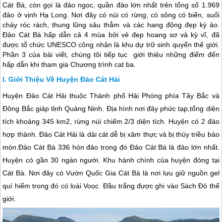
Cát Bà, còn gọi là đảo ngọc, quần đảo lớn nhất trên tổng số 1.969
đảo ở vịnh Hạ Long. Nơi đây có núi có rừng, có sông có biển, suối
chảy róc rách, thung lũng sâu thẳm và các hang động đẹp kỳ ảo.
Đảo Cát Bà hấp dẫn cả 4 mùa bởi vẻ đẹp hoang sơ và kỳ vĩ, đã
được tổ chức UNESCO công nhận là khu dự trữ sinh quyển thế giới.
Phần 3 của bài viết, chúng tôi tiếp tục giới thiệu những điểm đến
hấp dẫn khi tham gia Chương trình cat ba.
Giới Thiệu Về Huyện Đảo Cát Hải
Huyện Đảo Cát Hải thuộc Thành phố Hải Phòng phía Tây Bắc và
Đông Bắc giáp tỉnh Quảng Ninh. Địa hình nơi đây phức tạp,tổng diện
tích khoảng 345 km2, rừng núi chiếm 2/3 diện tích. Huyện có 2 đảo
hợp thành. Đảo Cát Hải là dải cát dễ bị xâm thực và bị thủy triều bào
mòn.
Đảo Cát Bà
336 hòn đảo trong đó
Đảo Cát Bà
là đảo lớn nhất.
Huyện có gần 30 ngàn người. Khu hành chính của huyện đóng tại
Cát Bà
. Nơi đây có Vườn Quốc Gia
Cát Bà
là nơi lưu giữ nguồn gel
quí hiếm trong đó có loài Voọc Đầu trắng được ghi vào Sách Đỏ thế
giới.