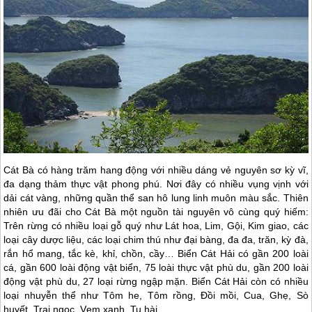
Cát Bà
có hàng trăm hang động với nhiều dáng vẻ nguyên sơ kỳ vĩ,
đa dạng thảm thực vật phong phú. Nơi đây có nhiều vụng vịnh với
dải cát vàng, những quần thể san hô lung linh muôn màu sắc. Thiên
nhiên ưu đãi cho
Cát Bà
một nguồn tài nguyên vô cùng quý hiếm:
Trên rừng có nhiều loại gỗ quý như Lát hoa, Lim, Gội, Kim giao, các
loại cây dược liệu, các loại chim thú như đại bàng, đa đa, trăn, kỳ đà,
rắn hổ mang, tắc kè, khỉ, chồn, cầy… Biển Cát Hải có gần 200 loài
cá, gần 600 loài động vật biển, 75 loài thực vật phù du, gần 200 loài
động vật phù du, 27 loại rừng ngập mặn. Biển Cát Hải còn có nhiều
loại nhuyễn thể như Tôm he, Tôm rồng, Đồi mồi, Cua, Ghẹ, Sò
huyết, Trai ngọc, Vẹm xanh, Tu hài…