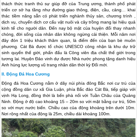
thách thức tranh thủ sự giúp đỡ của Trung ương, thành phố phát
triển cơ sở hạ tầng như đường giao thông, điện, cầu, cảng… khai
thác tiềm năng sẵn có phát triển nghành thủy sản, chương trình ,
dịch vụ, chuyển dịch cơ cấu vật nuôi và cây trồng mang lại hiệu quả
kinh tế cho người dân. Đến nay bộ mặt của huyện đổi thay nhanh
chóng, đời sống của nhân dân không ngừng cải thiện. Mỗi năm nơi
đây đón 1 triệu khách thăm quan, là điểm đến của bạn bè muôn
phương.
Cát Bà
được tổ chức UNESCO công nhận là khu dự trữ
sinh quyển thế giới, phấn đấu là Công viên địa chất thế giới trong
tương lai. Huyện Đảo vinh dự được Nhà nước phong tặng danh hiệu
Anh hùng lực lượng vũ trang nhân dân thời kỳ Đổi mới.
Động Đá Hoa Cương
Động đá Hoa Cương nằm ở dãy núi phía đông Bắc nơi cư trú của
cộng đồng dân cư xã Gia Luận, phía Bắc
đảo Cát Bà
, tiếp giáp với
vịnh Hạ Long, đồng thời là bến phà nối với Tuần Châu của Quảng
Ninh. Động ở độ cao khoảng 15 – 20m so với mặt bằng cư trú, 50m
so với mực nước biển. Chiều cao của động khoảng trên dưới 10m.
Nơi rộng nhất của động là 25m, chiều dài khoảng 100m.