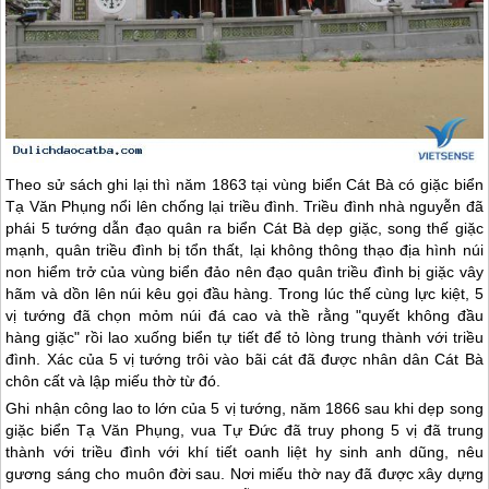
Theo sử sách ghi lại thì năm 1863 tại vùng biển
Cát Bà
có giặc biển
Tạ Văn Phụng nổi lên chống lại triều đình. Triều đình nhà nguyễn đã
phái 5 tướng dẫn đạo quân ra biển
Cát Bà
dẹp giặc, song thế giặc
mạnh, quân triều đình bị tổn thất, lại không thông thạo địa hình núi
non hiểm trở của vùng biển đảo nên đạo quân triều đình bị giặc vây
hãm và dồn lên núi kêu gọi đầu hàng. Trong lúc thế cùng lực kiệt, 5
vị tướng đã chọn mỏm núi đá cao và thề rằng "quyết không đầu
hàng giặc" rồi lao xuống biển tự tiết để tỏ lòng trung thành với triều
đình. Xác của 5 vị tướng trôi vào bãi cát đã được nhân dân
Cát Bà
chôn cất và lập miếu thờ từ đó.
Ghi nhận công lao to lớn của 5 vị tướng, năm 1866 sau khi dẹp song
giặc biển Tạ Văn Phụng, vua Tự Đức đã truy phong 5 vị đã trung
thành với triều đình với khí tiết oanh liệt hy sinh anh dũng, nêu
gương sáng cho muôn đời sau. Nơi miếu thờ nay đã được xây dựng